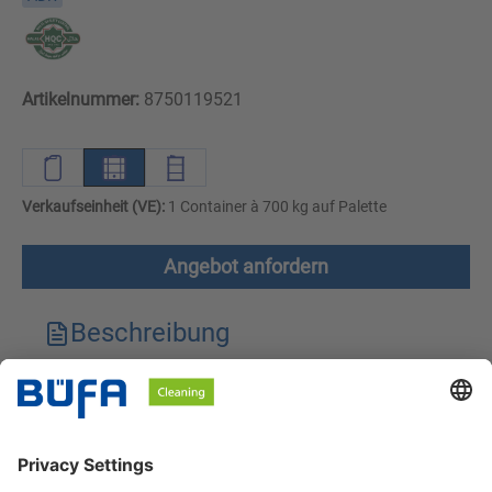
Artikelnummer:
8750119521
Verkaufseinheit (VE):
1 Container à 700 kg auf Palette
Angebot anfordern
Beschreibung
Technische Merkmale
Downloads
Sicherheitshinweise