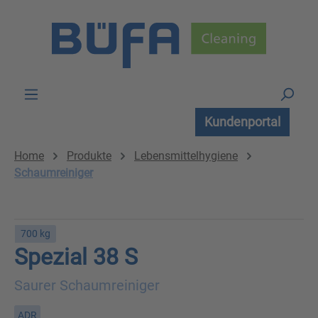
Zum Hauptinhalt springen
Kundenportal
Home
Produkte
Lebensmittelhygiene
Schaumreiniger
700 kg
Spezial 38 S
Saurer Schaumreiniger
ADR