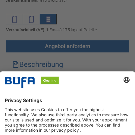
Artikelnummer:
8730935515
Verkaufseinheit (VE):
1 Fass à 175 kg auf Palette
Angebot anfordern
Beschreibung
Technische Merkmale
Downloads
Sicherheitshinweise