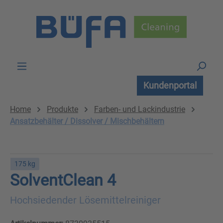
Zum Hauptinhalt springen
Kundenportal
Home
Produkte
Farben- und Lackindustrie
Ansatzbehälter / Dissolver / Mischbehältern
175 kg
SolventClean 4
Hochsiedender Lösemittelreiniger