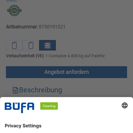
Artikelnummer:
8750191521
Verkaufseinheit (VE):
1 Container à 800 kg auf Palette
Angebot anfordern
Beschreibung
Technische Merkmale
Downloads
Sicherheitshinweise