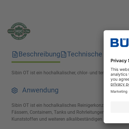
Beschreibung
Technische Merkma
Sibin OT ist ein hochalkalischer, chlor- und tensidfreier C
Anwendung
Sibin OT ist ein hochalkalisches Reinigerkonzentrat zur E
Fässern, Containern, Tanks und Rohrleitungen in lebensmi
Kunststoffen und weiteren alkalibeständigen Materialien.