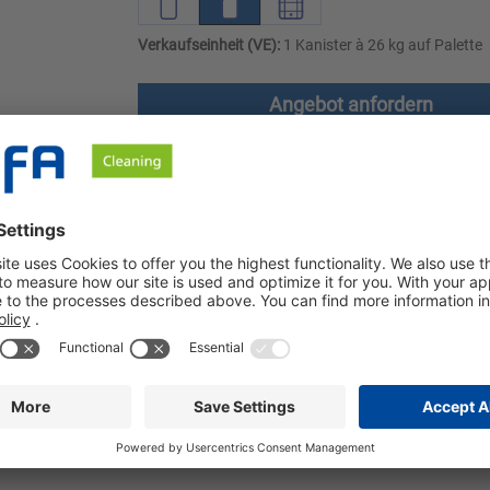
Verkaufseinheit (VE):
1 Kanister à 26 kg auf Palette
Angebot anfordern
le
Downloads
Sicherheitshinweise
IP- und Umlaufreiniger. Der Reiniger entfernt Eiweiß-, Fett und St
ntfernung von Fett-, Eiweiß und sonstigen organischen Verschmut
ttelverarbeitenden Betrieben. Sibin OT ist anwendbar auf Edelst