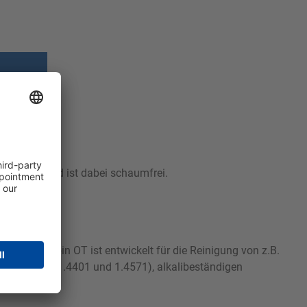
ärkebelege und ist dabei schaumfrei.
zungen. Sibin OT ist entwickelt für die Reinigung von z.B.
ahl (1.4301, 1.4401 und 1.4571), alkalibeständigen