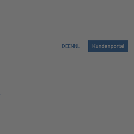
Kundenportal
DE
EN
NL
r