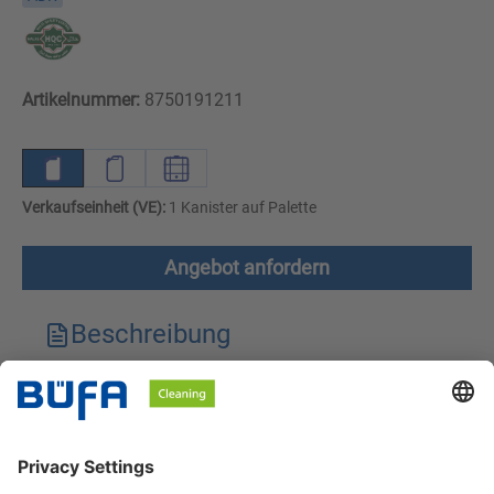
Artikelnummer:
8750191211
Verkaufseinheit (VE):
1 Kanister auf Palette
Angebot anfordern
Beschreibung
Technische Merkmale
Downloads
Sicherheitshinweise