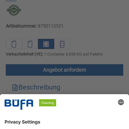
Artikelnummer:
8750113521
Verkaufseinheit (VE):
1 Container à 830 KG auf Palette
Angebot anfordern
Beschreibung
Technische Merkmale
Downloads
Sicherheitshinweise