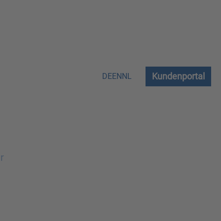
Kundenportal
DE
EN
NL
r