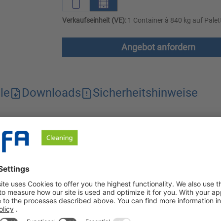
Verkaufseinheit (VE):
1 Container à 840 kg auf Palet
Angebot anfordern
le
Downloads
Sicherheitshinweise
teer, hartnäckige Fettrückstände und denaturierte Eiweißrückst
Verschmutzungen auf alkalibeständigen Oberflächen. Der Schaum
ung von Rauchteer in lebensmittelverarbeitenden Unternehmen. A
ingesetzt in Rauchkammern und auf Rauchwagen, in Kochschränk
ien.