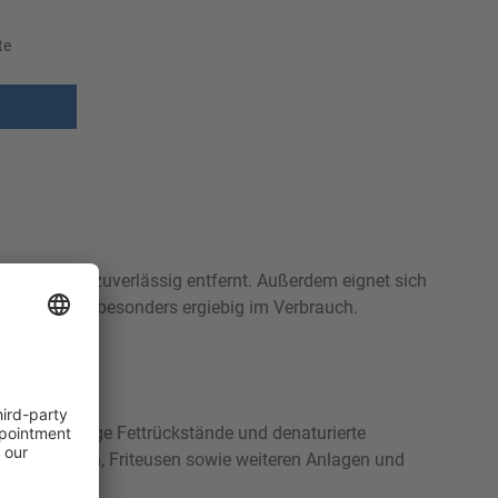
te
ände werden zuverlässig entfernt. Außerdem eignet sich
reiniger ist besonders ergiebig im Verbrauch.
uch hartnäckige Fettrückstände und denaturierte
en, -kesseln, Friteusen sowie weiteren Anlagen und