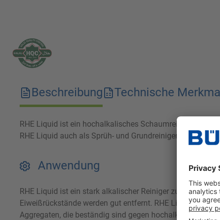
Beschreibung
Technische Merkma
RHE Liquid ist ein hochalkalisches Schaumreiniger. Rauch
RHE Liquid auch als Sprüh- und Grundreiniger für starke 
Anwendung
RHE Liquid ist ein stark alkalischer Reiniger zur Entfern
Eiweißrückstände werden gut entfernt. RHE Liquid wird e
Aggregaten, die beständig sind gegen hochalkalische Med