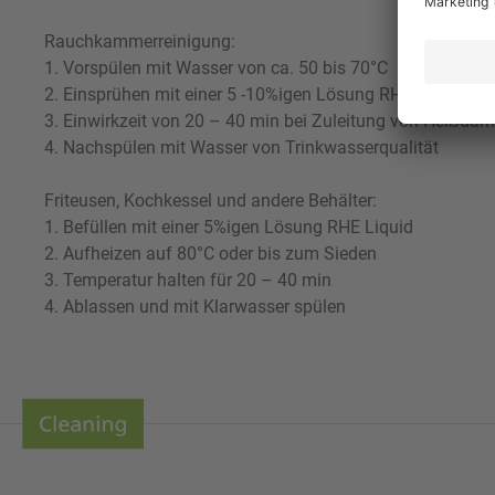
Rauchkammerreinigung:
1. Vorspülen mit Wasser von ca. 50 bis 70°C
2. Einsprühen mit einer 5 -10%igen Lösung RHE Liquid
3. Einwirkzeit von 20 – 40 min bei Zuleitung von Heißdam
4. Nachspülen mit Wasser von Trinkwasserqualität
Friteusen, Kochkessel und andere Behälter:
1. Befüllen mit einer 5%igen Lösung RHE Liquid
2. Aufheizen auf 80°C oder bis zum Sieden
3. Temperatur halten für 20 – 40 min
4. Ablassen und mit Klarwasser spülen