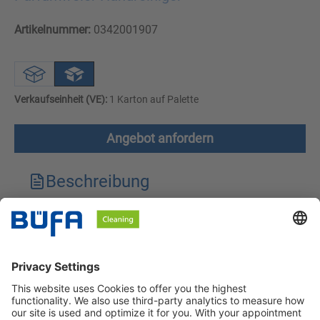
Artikelnummer:
0342001907
Verkaufseinheit (VE):
1 Karton auf Palette
Angebot anfordern
Beschreibung
Technische Merkmale
Downloads
Sicherheitshinweise