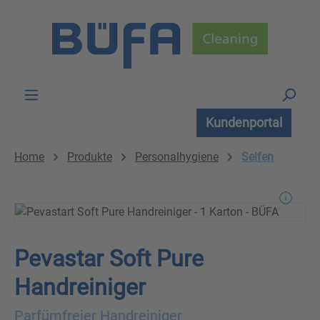
Zum Hauptinhalt springen
Kundenportal
Home
Produkte
Personalhygiene
Seifen
Pevastar Soft Pure
Handreiniger
Parfümfreier Handreiniger