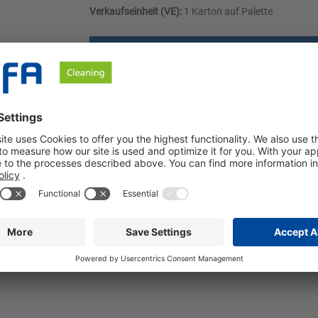
Verkaufseinheit (VE):
1 Karton auf Palette
Angebot anfordern
le
Downloads
Sicherheitshinweise
chließend mit Wasser abspülen und abtrocknen.