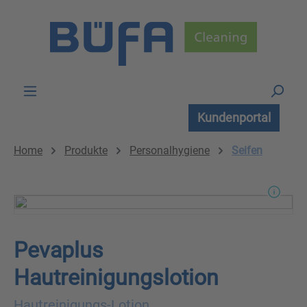
Zum Hauptinhalt springen
Kundenportal
Home
Produkte
Personalhygiene
Seifen
Pevaplus
Hautreinigungslotion
Hautreinigungs-Lotion