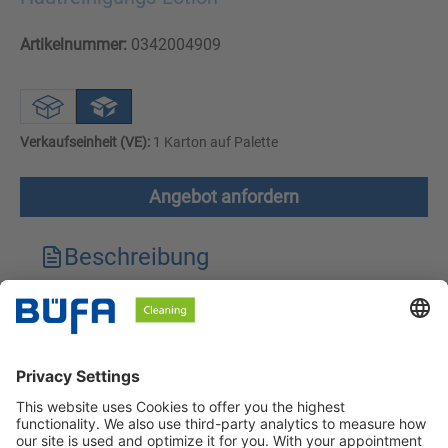
Artikelnummer:
0342004909
Verkaufseinheit (VE):
1 Karton auf Palette
Angebot anfordern
Beschreibung
Technische Merkmale
Downloads
Sicherheitshinweise