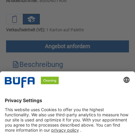
Artikelnummer:
8600401906
Verkaufseinheit (VE):
1 Karton auf Palette
Angebot anfordern
Beschreibung
Technische Merkmale
Downloads
Sicherheitshinweise