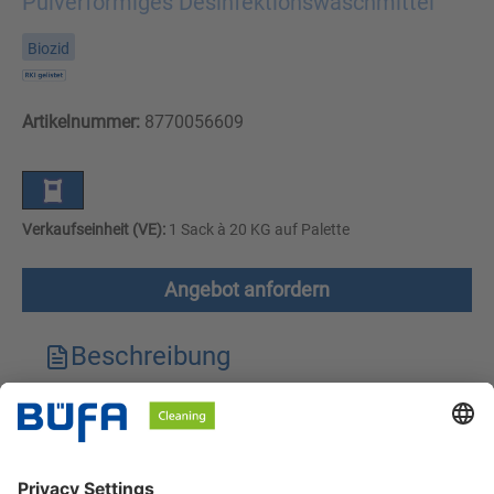
Pulverförmiges Desinfektionswaschmittel
Biozid
Artikelnummer:
8770056609
Verkaufseinheit (VE):
1 Sack à 20 KG auf Palette
Angebot anfordern
Beschreibung
Technische Merkmale
Downloads