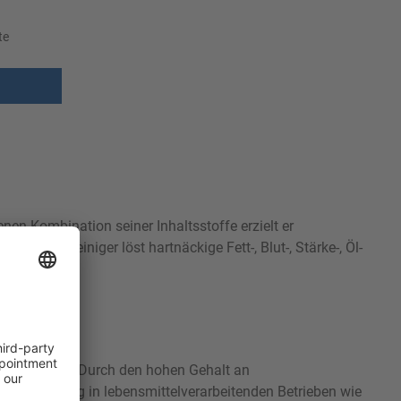
te
nen Kombination seiner Inhaltsstoffe erzielt er
 Der Reiniger löst hartnäckige Fett-, Blut-, Stärke-, Öl-
schmutzungen. Durch den hohen Gehalt an
ie Reinigung in lebensmittelverarbeitenden Betrieben wie