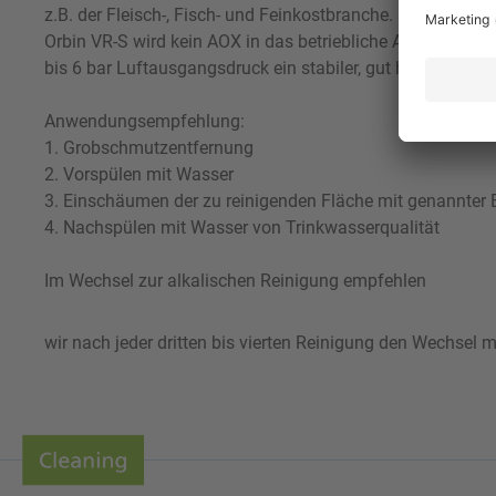
z.B. der Fleisch-, Fisch- und Feinkostbranche. Blut, Fett,
Orbin VR-S wird kein AOX in das betriebliche Abwasser ei
bis 6 bar Luftausgangsdruck ein stabiler, gut haftender Sc
Anwendungsempfehlung:
1. Grobschmutzentfernung
2. Vorspülen mit Wasser
3. Einschäumen der zu reinigenden Fläche mit genannter E
4. Nachspülen mit Wasser von Trinkwasserqualität
Im Wechsel zur alkalischen Reinigung empfehlen
wir nach jeder dritten bis vierten Reinigung den Wechsel 