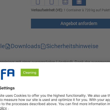
Verkaufseinheit (VE):
1 Container à 720 kg auf Palet
Angebot anfordern
le
Downloads
Sicherheitshinweise
aumreiniger mit einer ausgeprägten Lösekraft. Dank der ausgewoge
len Reinigung als auch bei der Verwendung in Verschäumsystemen.
angewendet werden und ist chlorfrei.
iniger mit ausgeprägter Reinigungskraft gegenüber starken Ver
höheren Härtegraden anwendbar. Orbin VR-S ist entwickelt für d