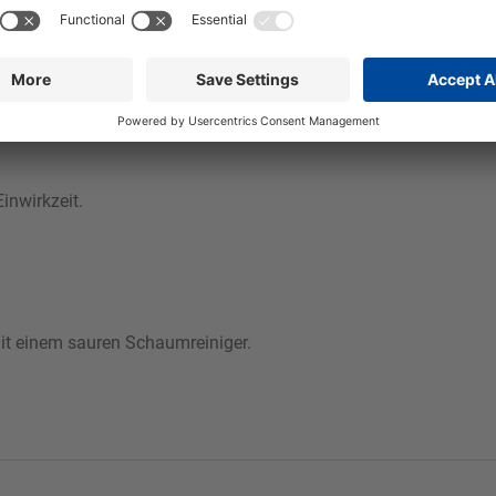
 Öl, Eiweiß und Ruß werden schnell und sicher von allen alkalib
ngeleitet. Orbin VR-S ist nicht auf Aluminium einsetzbar. Unte
haum erzielt.
inwirkzeit.
mit einem sauren Schaumreiniger.