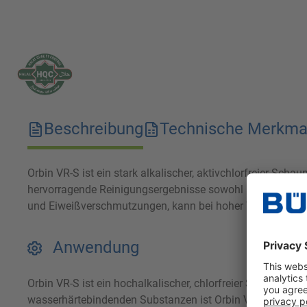
Beschreibung
Technische Merkma
Orbin VR-S ist ein stark alkalischer, aktivchlorfreier Sch
hervorragende Reinigungsergebnisse sowohl bei der manuel
und Eiweißverschmutzungen, kann bei hoher Wasserhärte 
Anwendung
Orbin VR-S ist ein hochalkalischer, chlorfreier Schaumre
wasserhärtebindenden Substanzen ist Orbin VR-S auch bei 