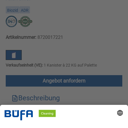
Biozid
ADR
Artikelnummer:
8720017221
Verkaufseinheit (VE):
1 Kanister à 22 KG auf Palette
Angebot anfordern
Beschreibung
Technische Merkmale
Downloads