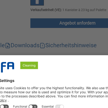
Verkaufseinheit (VE):
1 Kanister à 23 kg auf Palette
Angebot anfordern
le
Downloads
Sicherheitshinweise
er Reinigungskraft. Er entfernt zuverlässig Verschmutzungen aus
nde und reinigungsverstärkende Wirkung durch das Aktivchlor un
er Reinigungskraft. Verschmutzungen aus Fett, Eiweiß und Stärke
n Betrieben wie z.B. der Fleisch-, Fisch- und Feinkostbranche. 
rch Blut oder Gewürze gefärbte Kunststoffflächen deutlich aufge