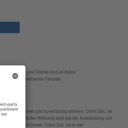
 Fett, Eiweiß und Stärke und ist dabei
d enthält gut netzende Tenside.
 werden schnell und zuverlässig entfernt. Orbin SAL ist
Neben der reinigenden Wirkung wird bei der Anwendung von
hellt werden können. Orbin SAL ist in der