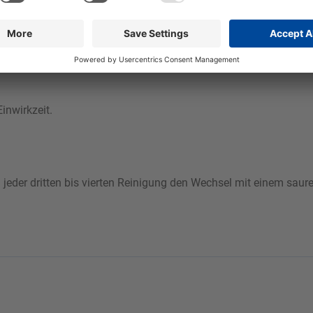
i unbedingt darauf geachtet werden muss, dass der Schaum ni
uftausgangsdruck ein stabiler, gut haftender Schaum erzielt.
inwirkzeit.
jeder dritten bis vierten Reinigung den Wechsel mit einem saur