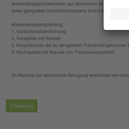
Anwendungskonzentration auf Aluminium einsetzbar, wobe
eines geeigneten Verschäumsystems wird mit 4 bis 6 bar L
Anwendungsempfehlung:
1. Grobschmutzentfernung
2. Vorspülen mit Wasser
3. Einschäumen der zu reinigenden Fläche mit genannter E
4. Nachspülen mit Wasser von Trinkwasserqualität
Im Wechsel zur alkalischen Reinigung empfehlen wir nach 