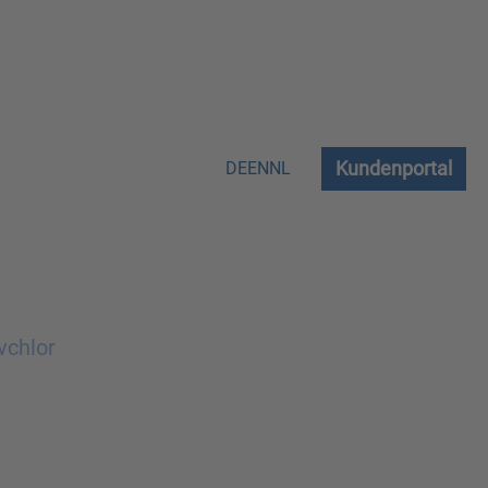
Kundenportal
DE
EN
NL
vchlor