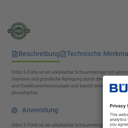
Beschreibung
Technische Merkma
Orbin S-Forte ist ein alkalischer Schaumreiniger mit eine
intensive und gründliche Reinigung durch den Einsatz spez
und Eiweißverschmutzungen und besitzt eine bleichende un
phosphatfrei.
Anwendung
Orbin S Forte ist ein alkalischer Schaumreiniger mit hohe