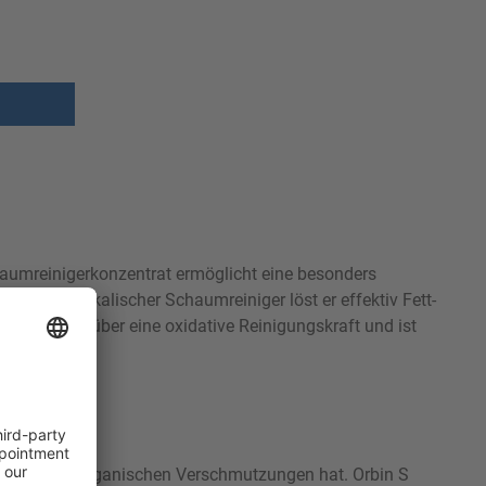
Schaumreinigerkonzentrat ermöglicht eine besonders
ls chloralkalischer Schaumreiniger löst er effektiv Fett-
erfügt er über eine oxidative Reinigungskraft und ist
ft gegenüber organischen Verschmutzungen hat. Orbin S