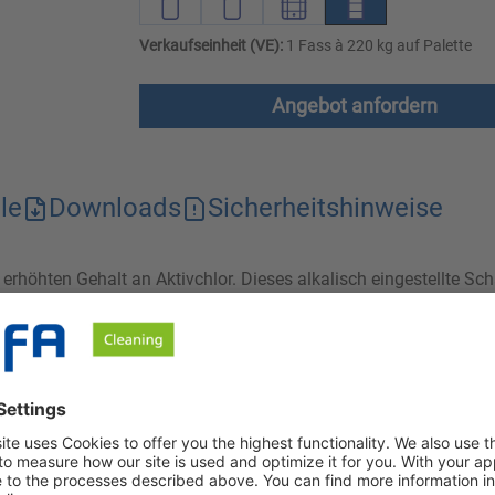
Verkaufseinheit (VE):
1 Fass à 220 kg auf Palette
Angebot anfordern
le
Downloads
Sicherheitshinweise
m erhöhten Gehalt an Aktivchlor. Dieses alkalisch eingestellte 
ieller organischer Komplexiermittel und hochwirksamer Tenside. A
d reinigungsverstärkende Wirkung durch das Aktivchlor. Zudem v
m Anteil an Aktivchlor, der eine starke oxidative Reinigungskra