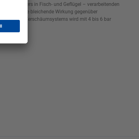
anche. Besonders in Fisch- und Geflügel – verarbeitenden
in S Forte eine bleichende Wirkung gegenüber
s geeigneten Verschäumsystems wird mit 4 bis 6 bar