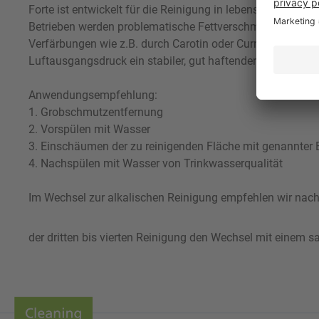
Forte ist entwickelt für die Reinigung in lebensmittelvera
Betrieben werden problematische Fettverschmutzungen sich
Verfärbungen wie z.B. durch Carotin oder Curry. Orbin S 
Luftausgangsdruck ein stabiler, gut haftender Schaum erzi
Anwendungsempfehlung:
1. Grobschmutzentfernung
2. Vorspülen mit Wasser
3. Einschäumen der zu reinigenden Fläche mit genannter E
4. Nachspülen mit Wasser von Trinkwasserqualität
Im Wechsel zur alkalischen Reinigung empfehlen wir nach
der dritten bis vierten Reinigung den Wechsel mit einem 