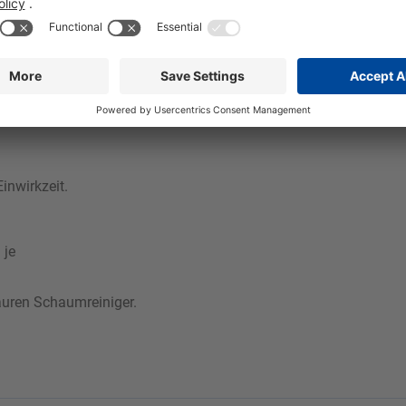
rbeitenden Betrieben wie z.B. der Fleisch-, Fisch- und Feinkostbr
er und schnell beseitigt. Durch den hohen Chloranteil hat Orb
Forte ist nicht auf Aluminium einsetzbar. Unter Verwendung eine
elt.
inwirkzeit.
 je
sauren Schaumreiniger.