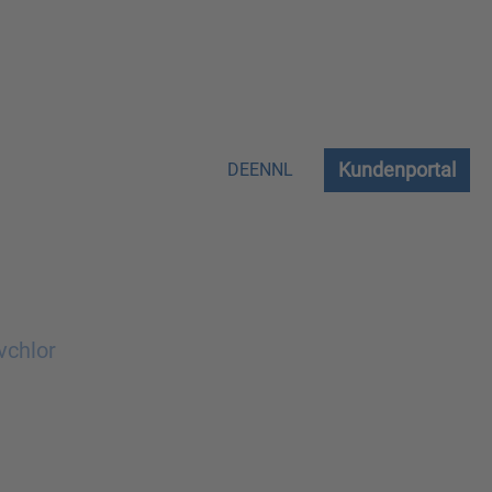
Kundenportal
DE
EN
NL
vchlor