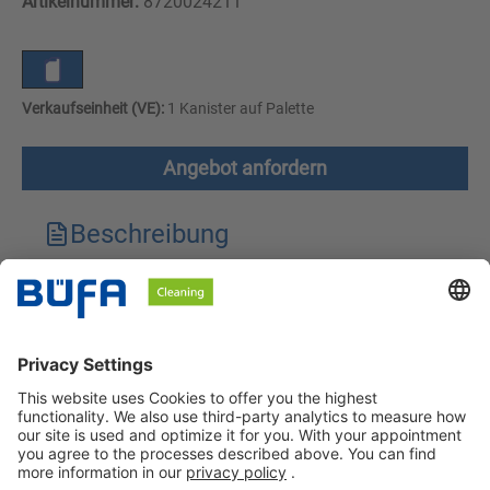
Artikelnummer:
8720024211
Verkaufseinheit (VE):
1 Kanister auf Palette
Angebot anfordern
Beschreibung
Technische Merkmale
Downloads
Sicherheitshinweise