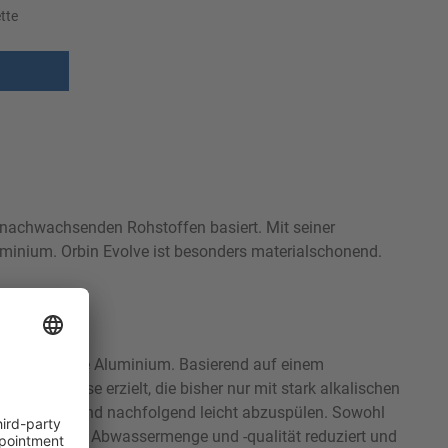
tte
, nachwachsenden Rohstoffen basiert. Mit seiner
luminium. Orbin Evolve ist besonders materialschonend.
erflächen sowie Aluminium. Basierend auf einem
ergebnisse erzielt, die bisher nur mit stark alkalischen
ulgiert und sind nachfolgend leicht abzuspülen. Sowohl
 Einfluss auf Abwassermenge und -qualität reduziert und