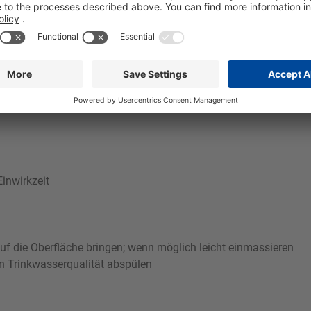
Orbin Evolve bewahrt den ursprünglichen Glanz gereinigter Ober
eringes Maß. Orbin Evolve ist entwickelt für die Reinigung in Bet
dung auf Wänden, Verarbeitungsmaschinen, Behältern, Anlagen,
 und zuverlässig. Er ist sowohl als Schaumreiniger wie auch in 
es geeigneten Verschäumsystems wird mit 4 bis 6 bar Luftausga
inwirkzeit
f die Oberfläche bringen; wenn möglich leicht einmassieren
on Trinkwasserqualität abspülen