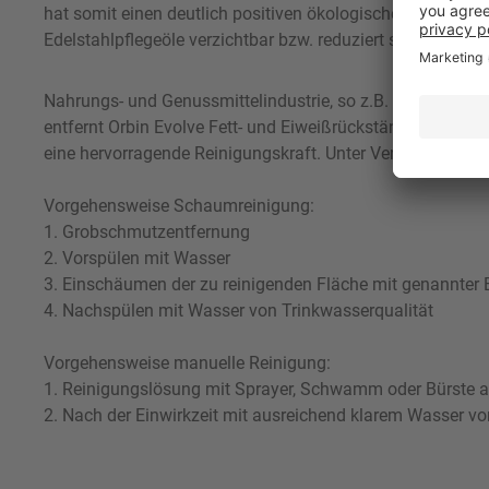
hat somit einen deutlich positiven ökologischen Effekt. 
Edelstahlpflegeöle verzichtbar bzw. reduziert sie auf ein g
Nahrungs- und Genussmittelindustrie, so z.B. zur Anwen
entfernt Orbin Evolve Fett- und Eiweißrückstände schnell
eine hervorragende Reinigungskraft. Unter Verwendung ein
Vorgehensweise Schaumreinigung:
1. Grobschmutzentfernung
2. Vorspülen mit Wasser
3. Einschäumen der zu reinigenden Fläche mit genannter E
4. Nachspülen mit Wasser von Trinkwasserqualität
Vorgehensweise manuelle Reinigung:
1. Reinigungslösung mit Sprayer, Schwamm oder Bürste au
2. Nach der Einwirkzeit mit ausreichend klarem Wasser v