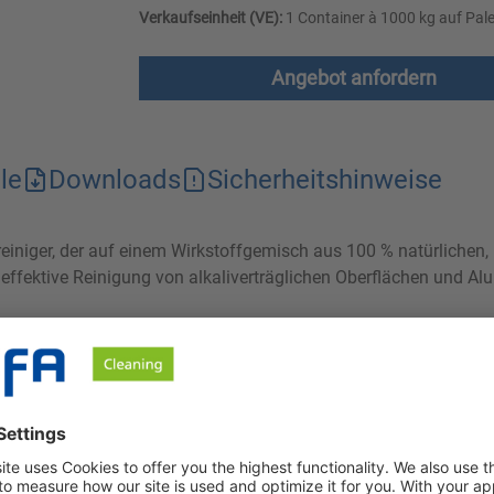
Verkaufseinheit (VE):
1 Container à 1000 kg auf Pale
Angebot anfordern
le
Downloads
Sicherheitshinweise
mreiniger, der auf einem Wirkstoffgemisch aus 100 % natürlichen
 effektive Reinigung von alkaliverträglichen Oberflächen und A
ntfernung von Fett und Eiweiß von allen alkaliverträglichen Ob
n, nachwachsenden Rohstoffen zusammensetzt, werden Reinigungs
en Einwirkzeit von bis zu 10 Minuten werden Verschmutzungen em
als auch den recht niedrigen pH-Wert wird der reinigerbedingte