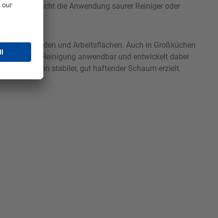
flächen und macht die Anwendung saurer Reiniger oder
rieben der
 Tanks, Fußböden und Arbeitsflächen. Auch in Großküchen
der manuellen Reinigung anwendbar und entwickelt dabei
ngsdruck ein stabiler, gut haftender Schaum erzielt.