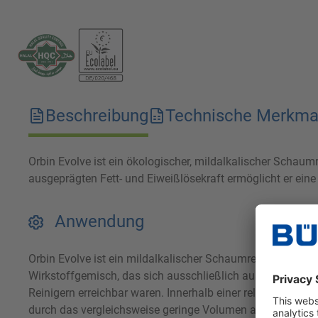
Beschreibung
Technische Merkma
Orbin Evolve ist ein ökologischer, mildalkalischer Schau
ausgeprägten Fett- und Eiweißlösekraft ermöglicht er eine
Anwendung
Orbin Evolve ist ein mildalkalischer Schaumreiniger zur E
Wirkstoffgemisch, das sich ausschließlich aus natürliche
Reinigern erreichbar waren. Innerhalb einer relativ kurz
durch das vergleichsweise geringe Volumen an Spülwasser 