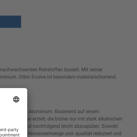
, nachwachsenden Rohstoffen basiert. Mit seiner
luminium. Orbin Evolve ist besonders materialschonend.
erflächen sowie Aluminium. Basierend auf einem
ergebnisse erzielt, die bisher nur mit stark alkalischen
ulgiert und sind nachfolgend leicht abzuspülen. Sowohl
 Einfluss auf Abwassermenge und -qualität reduziert und