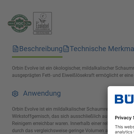
Beschreibung
Technische Merkma
Orbin Evolve ist ein ökologischer, mildalkalischer Schau
ausgeprägten Fett- und Eiweißlösekraft ermöglicht er eine
Anwendung
Orbin Evolve ist ein mildalkalischer Schaumreiniger zur E
Wirkstoffgemisch, das sich ausschließlich aus natürliche
Reinigern erreichbar waren. Innerhalb einer relativ kurz
durch das vergleichsweise geringe Volumen an Spülwasser 