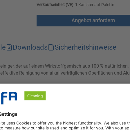
Verkaufseinheit (VE):
1 Kanister auf Palette
Angebot anfordern
le
Downloads
Sicherheitshinweise
mreiniger, der auf einem Wirkstoffgemisch aus 100 % natürlichen
 effektive Reinigung von alkaliverträglichen Oberflächen und A
ntfernung von Fett und Eiweiß von allen alkaliverträglichen Ob
n, nachwachsenden Rohstoffen zusammensetzt, werden Reinigungs
en Einwirkzeit von bis zu 10 Minuten werden Verschmutzungen em
als auch den recht niedrigen pH-Wert wird der reinigerbedingte