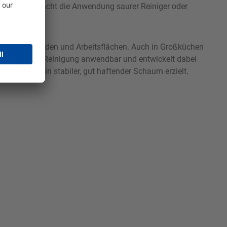
flächen und macht die Anwendung saurer Reiniger oder
rieben der
 Tanks, Fußböden und Arbeitsflächen. Auch in Großküchen
der manuellen Reinigung anwendbar und entwickelt dabei
ngsdruck ein stabiler, gut haftender Schaum erzielt.