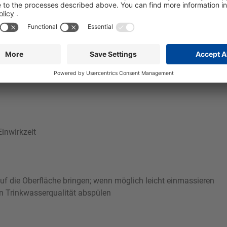
Orbin Evolve bewahrt den ursprünglichen Glanz gereinigter Ober
eringes Maß. Orbin Evolve ist entwickelt für die Reinigung in Bet
dung auf Wänden, Verarbeitungsmaschinen, Behältern, Anlagen,
 und zuverlässig. Er ist sowohl als Schaumreiniger wie auch in 
es geeigneten Verschäumsystems wird mit 4 bis 6 bar Luftausga
inwirkzeit
f die Oberfläche bringen; wenn möglich leicht einmassieren
on Trinkwasserqualität abspülen