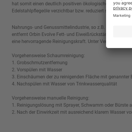
hat somit einen deutlich positiven ökologischen Effekt. 
Edelstahlpflegeöle verzichtbar bzw. reduziert sie auf ein g
Nahrungs- und Genussmittelindustrie, so z.B. zur Anwen
entfernt Orbin Evolve Fett- und Eiweißrückstände schnell
eine hervorragende Reinigungskraft. Unter Verwendung ein
Vorgehensweise Schaumreinigung:
1. Grobschmutzentfernung
2. Vorspülen mit Wasser
3. Einschäumen der zu reinigenden Fläche mit genannter E
4. Nachspülen mit Wasser von Trinkwasserqualität
Vorgehensweise manuelle Reinigung:
1. Reinigungslösung mit Sprayer, Schwamm oder Bürste au
2. Nach der Einwirkzeit mit ausreichend klarem Wasser v