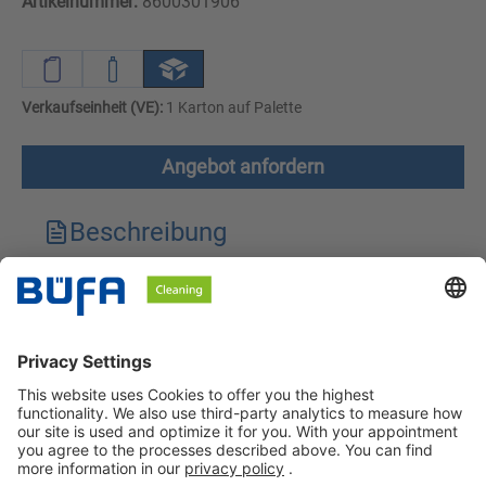
Artikelnummer:
8600301906
Verkaufseinheit (VE):
1 Karton auf Palette
Angebot anfordern
Beschreibung
Technische Merkmale
Downloads
Sicherheitshinweise