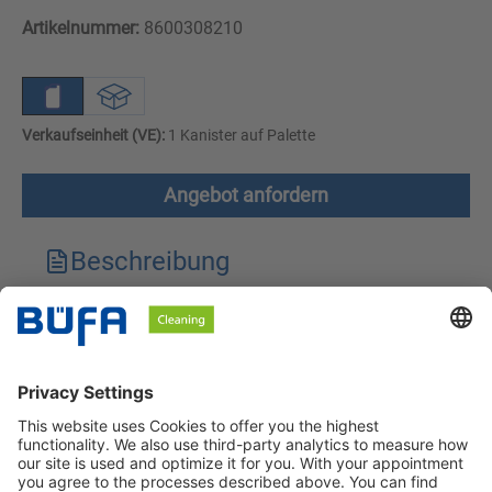
Artikelnummer:
8600308210
Verkaufseinheit (VE):
1 Kanister auf Palette
Angebot anfordern
Beschreibung
Technische Merkmale
Downloads
Sicherheitshinweise