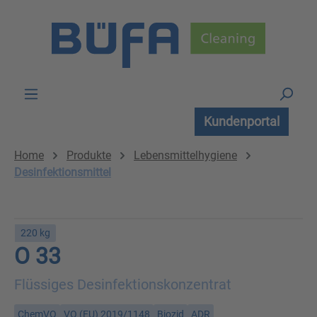
Zum Hauptinhalt springen
Kundenportal
Home
Produkte
Lebensmittelhygiene
Desinfektionsmittel
220 kg
O 33
Flüssiges Desinfektionskonzentrat
ChemVO
VO (EU) 2019/1148
Biozid
ADR