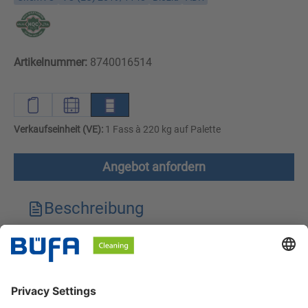
Artikelnummer:
8740016514
Verkaufseinheit (VE):
1 Fass à 220 kg auf Palette
Angebot anfordern
Beschreibung
Technische Merkmale
Downloads
Sicherheitshinweise