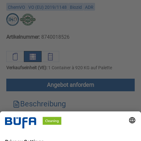
ChemVO
VO (EU) 2019/1148
Biozid
ADR
Artikelnummer:
8740018526
Verkaufseinheit (VE):
1 Container à 920 KG auf Palette
Angebot anfordern
Beschreibung
Technische Merkmale
Downloads