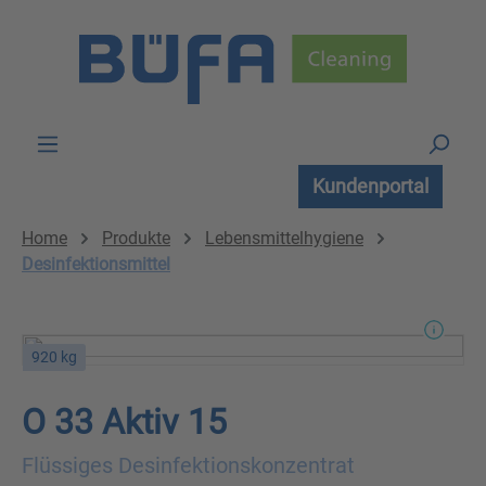
Zum Hauptinhalt springen
Kundenportal
Home
Produkte
Lebensmittelhygiene
Desinfektionsmittel
920 kg
O 33 Aktiv 15
Flüssiges Desinfektionskonzentrat