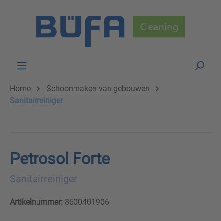
Skip to main content
Home
Schoonmaken van gebouwen
Sanitairreiniger
Petrosol Forte
Sanitairreiniger
Artikelnummer:
8600401906