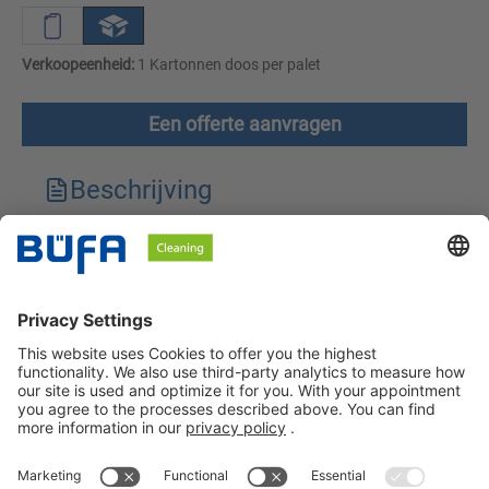
Verkoopeenheid:
1 Kartonnen doos per palet
Een offerte aanvragen
Beschrijving
Technische kenmerken
Downloads
Veiligheidsinstructies