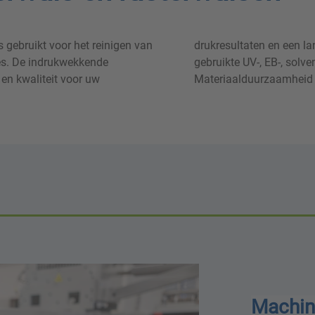
gebruikt voor het reinigen van
uw drukcilinders - ongeacht het
ces. De indrukwekkende
aseerde inktsysteem.
 en kwaliteit voor uw
Materiaalduurzaamheid e
Machin