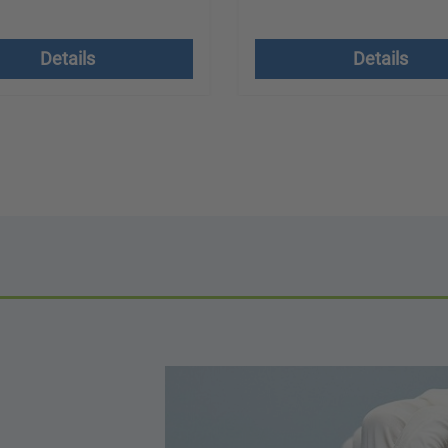
 excl. btw plus
Prijzen excl. btw plus
dkosten
verzendkosten
Details
Details