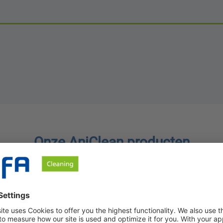
Onze AniClean producten
inigingsconcentraten die emissiearm en schuimvrij zijn boven 40
ciëntie dankzij de lange levensduur van het reinigingsbad en he