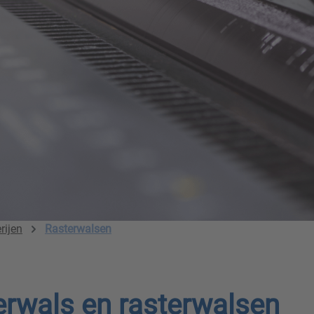
rijen
Rasterwalsen
terwals en rasterwalsen