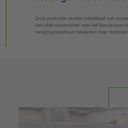
Onze producten worden wereldwijd met succes 
drukresultaten en een lange levensduur voor 
vervuilde rasterwalsen voor het flexodrukpro
gebruikte UV-, EB-, solvent- of watergeb
reinigingsresultaten betekenen meer stabiliteit