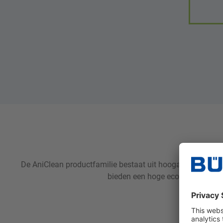
De AniClean productfamilie bestaat uit hoogalkalische re
bieden een hoge economische effi