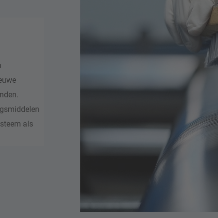
n
ieuwe
anden.
ngsmiddelen
ysteem als