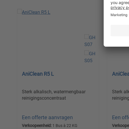
Skip product gallery
AniClean R5 L
AniCle
Sterk alkalisch, watermengbaar
Sterk a
reinigingsconcentraat
reinigin
Een offerte aanvragen
Een of
Verkoopeenheid:
1 Bus à 22 KG
Verkoope