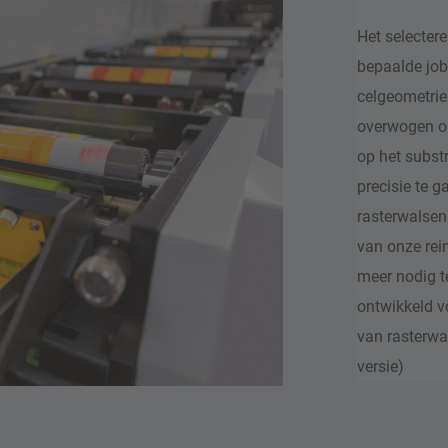
Het selectere
bepaalde job 
celgeometrie
overwogen om
op het subst
precisie te g
rasterwalsen 
van onze rein
meer nodig t
ontwikkeld v
van rasterwa
versie)