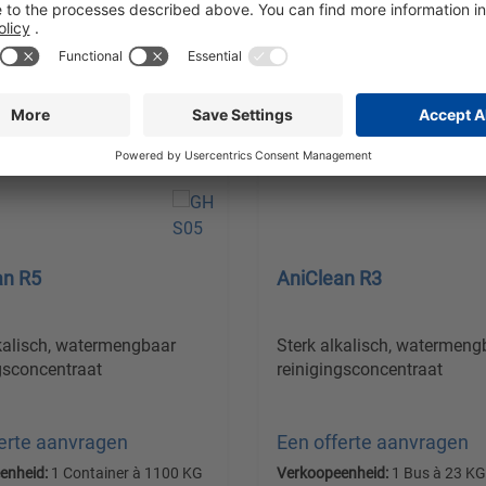
an R5
AniClean R3
lkalisch, watermengbaar
Sterk alkalisch, watermeng
gsconcentraat
reinigingsconcentraat
ferte aanvragen
Een offerte aanvragen
enheid:
1 Container à 1100 KG
Verkoopeenheid:
1 Bus à 23 KG