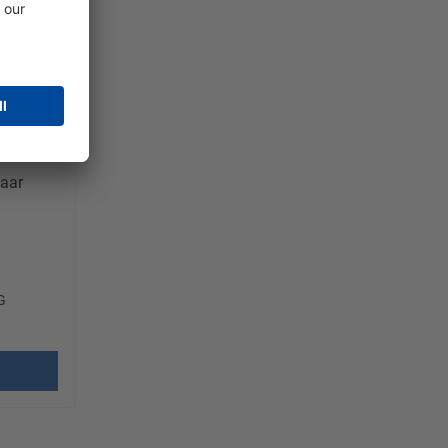
baar
G