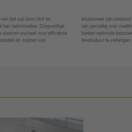
an tijd vuil door stof en
inkt en oplosmiddelen, maar
ijk kan beïnvloeden. Zorgvuldige
e speciaal ontwikkelde reinigers
s daarom cruciaal voor efficiënte
lige drukplaten en helpen hun
kplaten en -hulzen van
levensduur te verlengen.