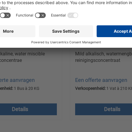
an 1010
InkClean 2980
lkaline, water miscible
Mild alkalisch, watermeng
 concentrae
reinigingsconcentraat
ferte aanvragen
Een offerte aanvragen
enheid:
1 Bus à 20 KG
Verkoopeenheid:
1 Vat à 210 K
 excl. btw plus
Prijzen excl. btw plus
dkosten
verzendkosten
Details
Details