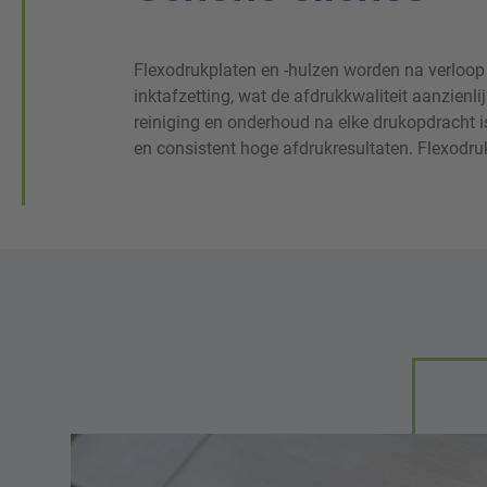
Flexodrukplaten en -hulzen worden na verloop v
elastomeer zijn bestand tegen slijtage, agressieve 
inktafzetting, wat de afdrukkwaliteit aanzienl
zijn gevoelig voor zwelling en vervorming. Onz
reiniging en onderhoud na elke drukopdracht i
bieden optimale bescherming voor je gevoe
en consistent hoge afdrukresultaten. Flexodru