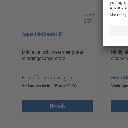
Aqua InkClean LF
InkCle
Mild alkalisch, watermengbaar
Mildly a
reinigingsconcentraat
cleaner
Een offerte aanvragen
Een of
Verkoopeenheid:
1 Bus à 26 KG
Verkoope
Prijzen excl. btw plus
Prijzen
verzendkosten
verzen
Details