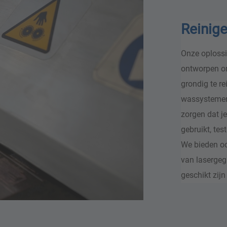
Reinige
Onze oplossi
ontworpen om
grondig te re
wassystemen 
zorgen dat j
gebruikt, te
We bieden oo
van lasergeg
geschikt zijn