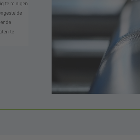
g te reinigen
engestelde
lende
aten te