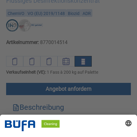
Flüssiges Desinfektionskonzentrat
ChemVO
VO (EU) 2019/1148
Biozid
ADR
Artikelnummer:
8770014514
Verkaufseinheit (VE):
1 Fass à 200 kg auf Palette
Angebot anfordern
Beschreibung
Technische Merkmale
Downloads