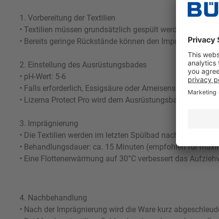
1. Vorbereitung der Textilien
• Textilien müssen grundsätzlich gespült werden, um Wasch
• Bereits geringe Rückstände können den Imprägniereffekt 
2. Einstellung des Ausrüstungsbades
• pH-Wert: 5-6
• Falls erforderlich, Essigsäure oder Ameisensäure zur pH-
• Lizerna Protect Pro wird dem Ausrüstungsbad zugegebe
3. Imprägnierung
• Die Textilien werden im letzten Spülbad nach Erreiche
• Behandlungsdauer: ca. 15 Minuten (empfohlen für maxim
• Eine Flottenerwärmung auf 30°C verbessert das Aufzie
4. Nachbehandlung
• Nach der Imprägnierung wird die Ware kurz abgeschleud