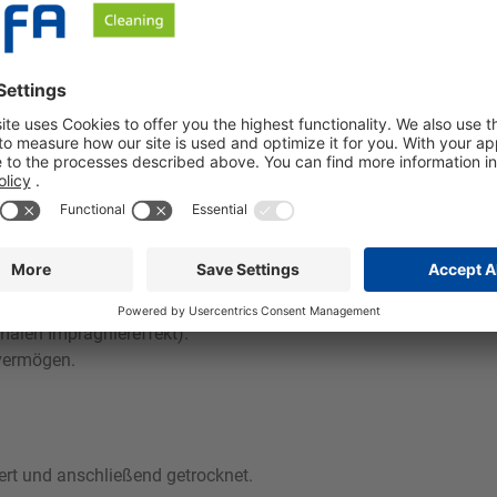
mittel- und Alkalireste vollständig zu entfernen.
deutlich verschlechtern.
Korrektur dosieren.
n.
n des Flottenniveaus mit beginnender Trommelbewegung behandel
alen Imprägniereffekt).
hvermögen.
ert und anschließend getrocknet.