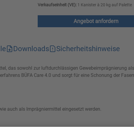
Verkaufseinheit (VE):
1 Kanister à 20 kg auf Palette
Angebot anfordern
le
Downloads
Sicherheitshinweise
ittel, das sowohl zur luftdurchlässigen Gewebeimprägnierung al
gsverfahrens BÜFA Care 4.0 und sorgt für eine Schonung der Fas
ie auch als Imprägniermittel eingesetzt werden.