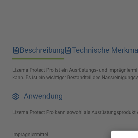
Beschreibung
Technische Merkma
Lizerna Protect Pro ist ein Ausrüstungs- und Imprägnierm
kann. Es ist ein wichtiger Bestandteil des Nassreinigun
Anwendung
Lizerna Protect Pro kann sowohl als Ausrüstungsprodukt w
Imprägniermittel