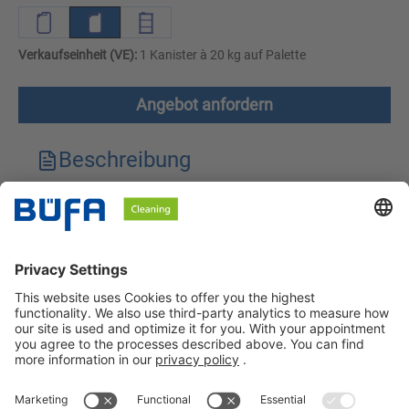
Verkaufseinheit (VE):
1 Kanister à 20 kg auf Palette
Angebot anfordern
Beschreibung
Technische Merkmale
Downloads
Sicherheitshinweise