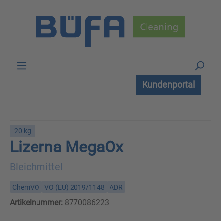
Zum Hauptinhalt springen
Kundenportal
20 kg
Lizerna MegaOx
Bleichmittel
ChemVO
VO (EU) 2019/1148
ADR
Artikelnummer:
8770086223