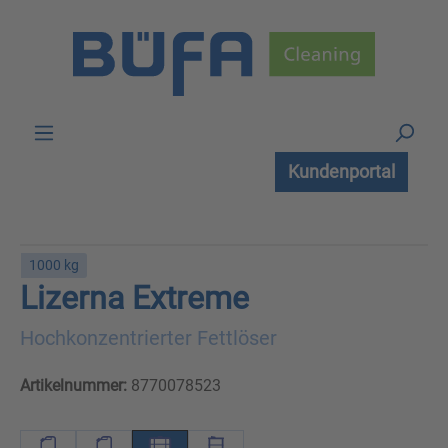
Zum Hauptinhalt springen
Kundenportal
1000 kg
Lizerna Extreme
Hochkonzentrierter Fettlöser
Artikelnummer:
8770078523