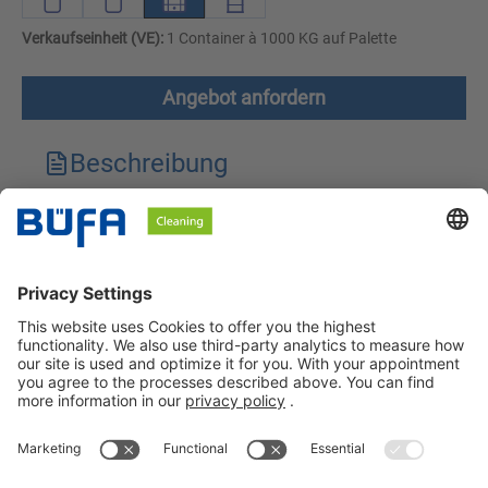
Verkaufseinheit (VE):
1 Container à 1000 KG auf Palette
Angebot anfordern
Beschreibung
Technische Merkmale
Downloads
Sicherheitshinweise
BÜFA Cleaning GmbH & Co. KG