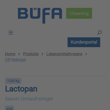
Zum Hauptinhalt springen
Kundenportal
Home
Produkte
Lebensmittelhygiene
CIP-Reiniger
1200 kg
Lactopan
Saurer Umlaufreiniger
ADR