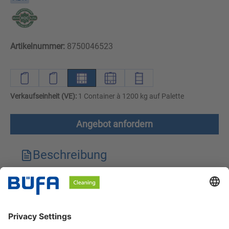
Artikelnummer:
8750046523
Verkaufseinheit (VE):
1 Container à 1200 kg auf Palette
Angebot anfordern
Beschreibung
Technische Merkmale
Downloads
Sicherheitshinweise