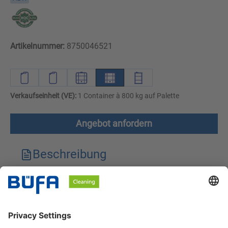
Artikelnummer:
8750046521
Verkaufseinheit (VE):
1 Container à 800 kg auf Palette
Angebot anfordern
Beschreibung
Technische Merkmale
Downloads
Sicherheitshinweise