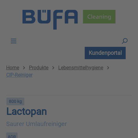
Zum Hauptinhalt springen
Kundenportal
Home
Produkte
Lebensmittelhygiene
CIP-Reiniger
800 kg
Lactopan
Saurer Umlaufreiniger
ADR