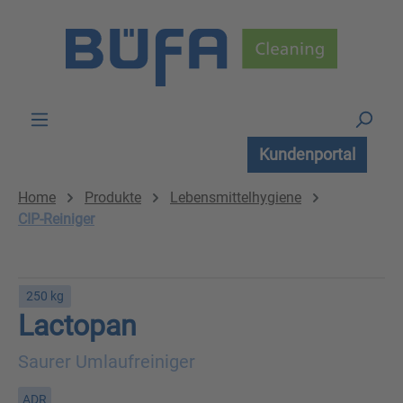
Zum Hauptinhalt springen
Kundenportal
Home
Produkte
Lebensmittelhygiene
CIP-Reiniger
250 kg
Lactopan
Saurer Umlaufreiniger
ADR