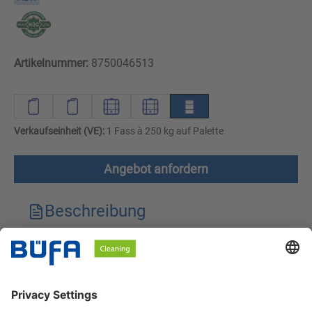
Artikelnummer:
8750046513
Verkaufseinheit (VE):
1 Fass à 250 kg auf Palette
Angebot anfordern
Beschreibung
Technische Merkmale
Downloads
Sicherheitshinweise