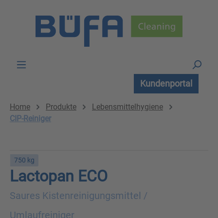
Zum Hauptinhalt springen
Kundenportal
Home
Produkte
Lebensmittelhygiene
CIP-Reiniger
750 kg
Lactopan ECO
Saures Kistenreinigungsmittel /
Umlaufreiniger