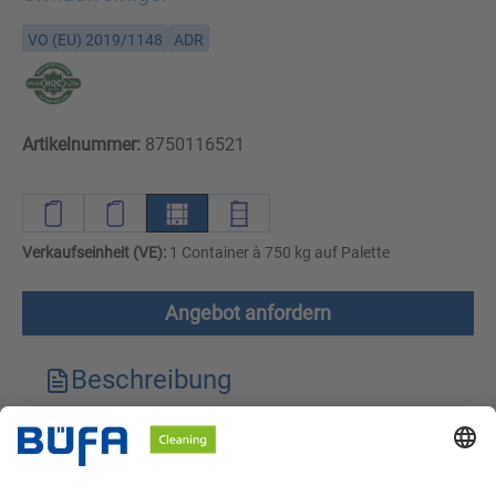
VO (EU) 2019/1148
ADR
Artikelnummer:
8750116521
Verkaufseinheit (VE):
1 Container à 750 kg auf Palette
Angebot anfordern
Beschreibung
Technische Merkmale
Downloads