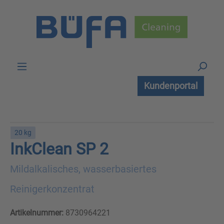
Zum Hauptinhalt springen
Kundenportal
20 kg
InkClean SP 2
Mildalkalisches, wasserbasiertes
Reinigerkonzentrat
Artikelnummer:
8730964221