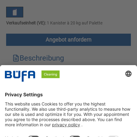
Verkaufseinheit (VE):
1 Kanister à 20 kg auf Palette
Angebot anfordern
Beschreibung
Technische Merkmale
Downloads
Sicherheitshinweise