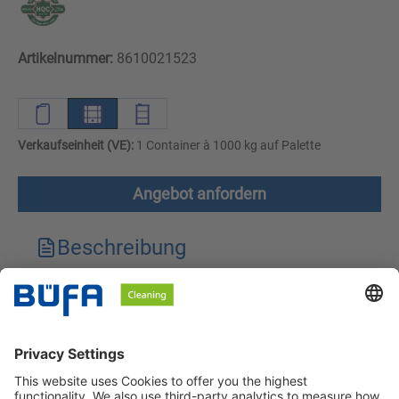
Artikelnummer:
8610021523
Verkaufseinheit (VE):
1 Container à 1000 kg auf Palette
Angebot anfordern
Beschreibung
Technische Merkmale
Downloads
Sicherheitshinweise