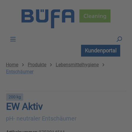
Zum Hauptinhalt springen
Kundenportal
Home
Produkte
Lebensmittelhygiene
Entschäumer
200 kg
EW Aktiv
pH- neutraler Entschäumer