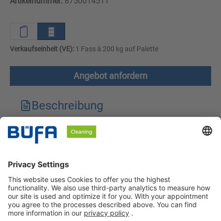
Artikelnummer:
8750014511
Verkaufseinheit (VE):
1 Fass à 200 kg auf Palette
Angebot anfordern
Beschreibung
Technische Merkmale
Downloads
Sicherheitshinweise