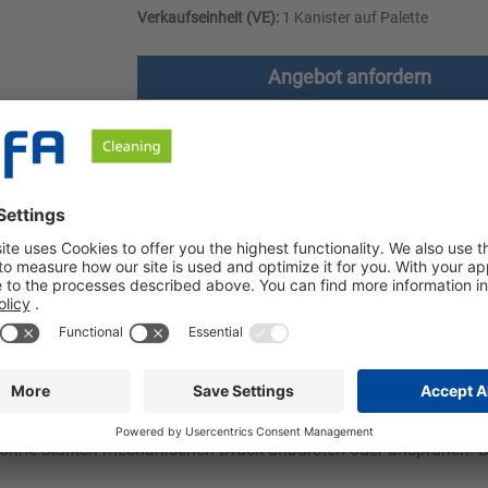
Verkaufseinheit (VE):
1 Kanister auf Palette
Angebot anfordern
le
Downloads
Sicherheitshinweise
empfindliche Textilien! Mit seiner effektiven Formel entfernt De
e auf empfindlichen Geweben zu beeinträchtigen. Darüber hinaus
licher Garderobe aus Seide, Acetat und Viskose ist eine Saumpr
ohne starken mechanischen Druck anbürsten oder ansprühen. Be