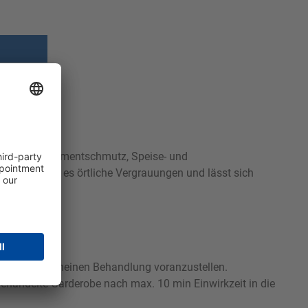
vantol Soft Pigmentschmutz, Speise- und
 verhindert es örtliche Vergrauungen und lässt sich
obe der allgemeinen Behandlung voranzustellen.
handelte Garderobe nach max. 10 min Einwirkzeit in die