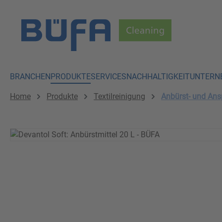
 Hauptinhalt springen
Zur Suche springen
Zur Hauptnavigation springen
BRANCHEN
PRODUKTE
SERVICES
NACHHALTIGKEIT
UNTERN
Home
Produkte
Textilreinigung
Anbürst- und Ans