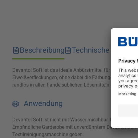
Beschreibung
Technische Merkma
Devantol Soft ist das ideale Anbürstmittel für besonders 
Eiweißverfleckungen, ohne dabei die Färbungen und Druck
randlos in allen handelsüblichen Lösemitteln ausspülen.
Anwendung
Devantol Soft ist nicht mit Wasser mischbar. Bei empfind
Empfindliche Garderobe mit unverdünntem Devantol Soft 
Textilreinigungsmaschine geben.