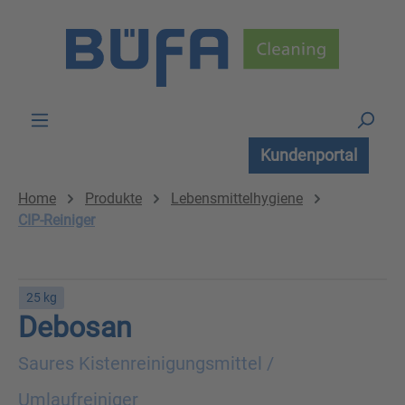
Zum Hauptinhalt springen
Kundenportal
Home
Produkte
Lebensmittelhygiene
CIP-Reiniger
25 kg
Debosan
Saures Kistenreinigungsmittel /
Umlaufreiniger