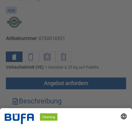
ADR
Artikelnummer:
8750016921
Verkaufseinheit (VE):
1 Kanister à 25 kg auf Palette
Angebot anfordern
Beschreibung
Technische Merkmale
Downloads