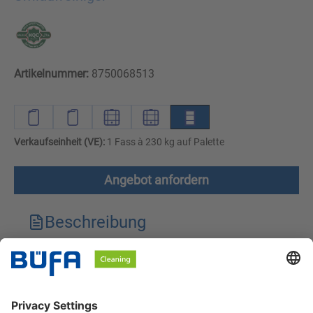
Artikelnummer:
8750068513
Verkaufseinheit (VE):
1 Fass à 230 kg auf Palette
Angebot anfordern
Beschreibung
Technische Merkmale
Downloads