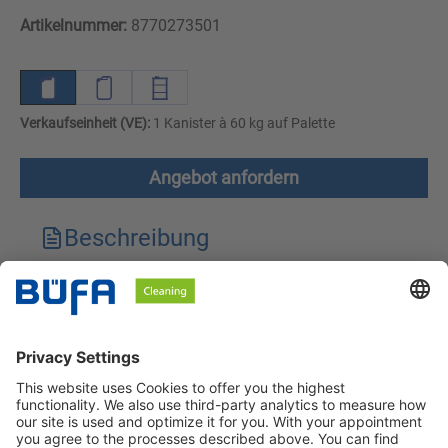
Artikelnummer:
8770273501
Verkaufseinheit (VE):
1 Kanister à 60 kg auf Palette
Angebot anfordern
Beschreibung
Technische Merkmale
Downloads
Sicherheitshinweise