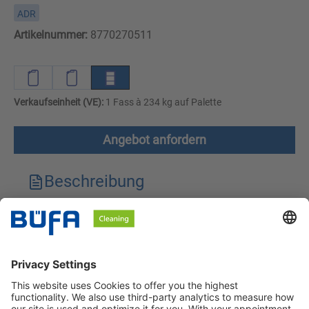
ADR
Artikelnummer:
8770270511
Verkaufseinheit (VE):
1 Fass à 234 kg auf Palette
Angebot anfordern
Beschreibung
Technische Merkmale
Downloads
Sicherheitshinweise