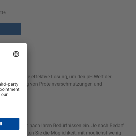
tte
 Es bietet eine effektive Lösung, um den pH-Wert der
 bei Entfernung von Proteinverschmutzungen und
ens präzise nach Ihren Bedürfnissen ein. Je nach Bedarf
e Weise erhalten Sie die Möglichkeit, mit möglichst wenig