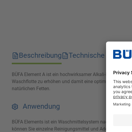
Beschreibung
Technische Merkma
BÜFA Element A ist ein hochwirksamer Alkali-Booster, der 
Waschflotte zu erhöhen und damit eine optimale Faserque
natürlichen Fetten.
Anwendung
BÜFA Elements ist ein Waschmittelsystem nach dem Bauka
können Sie einzelne Reinigungsmittel und Additive in dem M