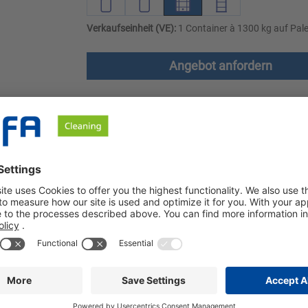
Verkaufseinheit (VE):
1 Container à 1300 kg auf Pale
Angebot anfordern
le
Downloads
Sicherheitshinweise
speziell für die Anwendung mit BÜFA Elements entwickelt wurde.
llung zu gewährleisten. BÜFA Element A ist besonders effektiv
stenprinzip. Setzen Sie die einzelnen Komponenten des Baukast
aß dosieren, wie es für Ihren Prozess erforderlich ist. Auf dies