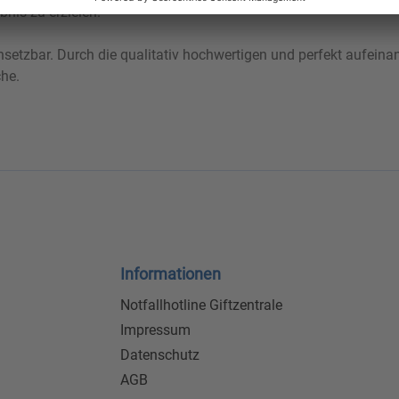
nis zu erzielen.
setzbar. Durch die qualitativ hochwertigen und perfekt aufeina
he.
Informationen
Notfallhotline Giftzentrale
Impressum
Datenschutz
AGB