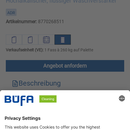
Hochalkalischer, flüssiger Waschverstärker
ADR
Artikelnummer:
8770268511
Verkaufseinheit (VE):
1 Fass à 260 kg auf Palette
Angebot anfordern
Beschreibung
Technische Merkmale
Downloads
Sicherheitshinweise