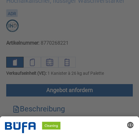
Hochalkalischer, flüssiger Waschverstärker
ADR
Artikelnummer:
8770268221
Verkaufseinheit (VE):
1 Kanister à 26 kg auf Palette
Angebot anfordern
Beschreibung
Technische Merkmale
Downloads