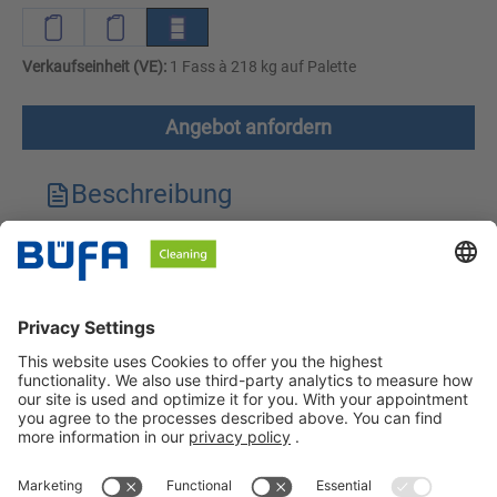
Verkaufseinheit (VE):
1 Fass à 218 kg auf Palette
Angebot anfordern
Beschreibung
Technische Merkmale
Downloads
Sicherheitshinweise