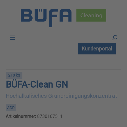
Zum Hauptinhalt springen
Kundenportal
218 kg
BÜFA-Clean GN
Hochalkalisches Grundreinigungskonzentrat
ADR
Artikelnummer:
8730167511