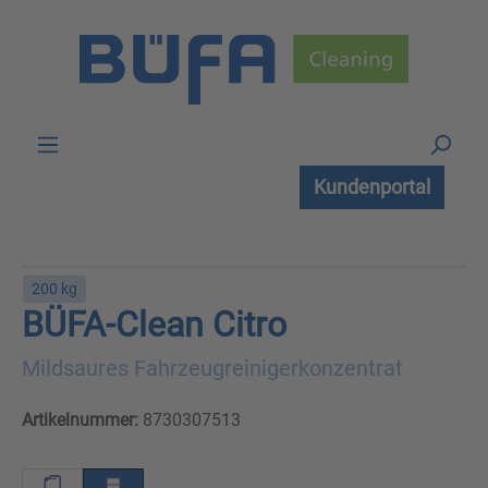
Zum Hauptinhalt springen
Kundenportal
200 kg
BÜFA-Clean Citro
Mildsaures Fahrzeugreinigerkonzentrat
Artikelnummer:
8730307513