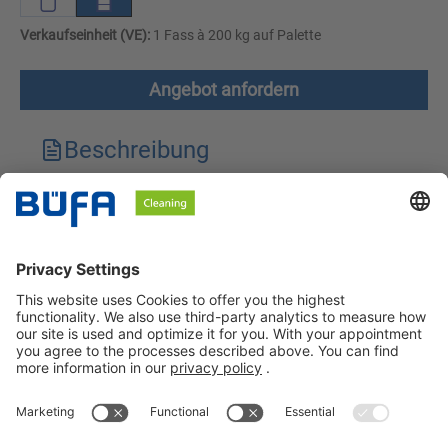
Verkaufseinheit (VE):
1 Fass à 200 kg auf Palette
Angebot anfordern
Beschreibung
Technische Merkmale
Downloads
Sicherheitshinweise
BÜFA Cleaning GmbH & Co. KG