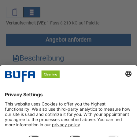
Verkaufseinheit (VE):
1 Fass à 210 KG auf Palette
Angebot anfordern
Beschreibung
Technische Merkmale
Downloads
Sicherheitshinweise