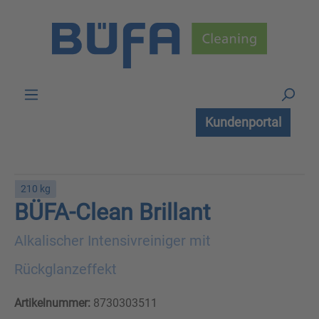
Zum Hauptinhalt springen
Kundenportal
210 kg
BÜFA-Clean Brillant
Alkalischer Intensivreiniger mit
Rückglanzeffekt
Artikelnummer:
8730303511