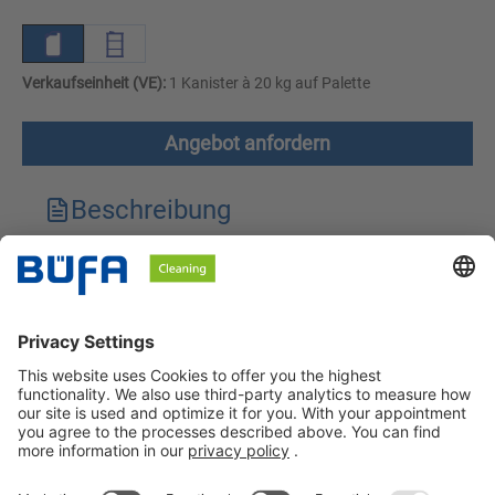
Verkaufseinheit (VE):
1 Kanister à 20 kg auf Palette
Angebot anfordern
Beschreibung
Technische Merkmale
Downloads
Sicherheitshinweise