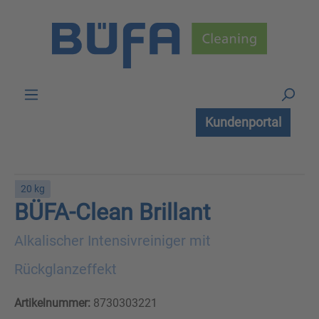
Zum Hauptinhalt springen
Kundenportal
20 kg
BÜFA-Clean Brillant
Alkalischer Intensivreiniger mit
Rückglanzeffekt
Artikelnummer:
8730303221