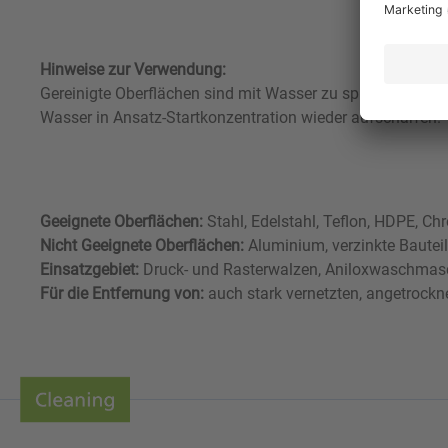
Hinweise zur Verwendung:
Gereinigte Oberflächen sind mit Wasser zu spülen. Dur
Wasser in Ansatz-Startkonzentration wieder aufschärfen.
Geeignete Oberflächen:
Stahl, Edelstahl, Teflon, HDPE, C
Nicht Geeignete Oberflächen:
Aluminium, verzinkte Bauteil
Einsatzgebiet:
Druck- und Rasterwalzen, Aniloxwaschmas
Für die Entfernung von:
auch stark vernetzten, angetrockne