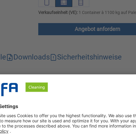
Verkaufseinheit (VE):
1 Container à 1100 kg auf Pale
Angebot anfordern
le
Downloads
Sicherheitshinweise
 Reinigerkonzentrat. Das Konzentrat ist emissionsarm und nich
isch, da es eine hohe Standzeit des Waschbades ermöglicht u
t zur Herstellung von wässrigen Waschbädern für geschlossene 
 von Druck- und Rasterwalzen ausgelegt. In der Anwendungskonz