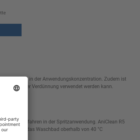
tte
t entflammbar in der Anwendungskonzentration. Zudem ist
nd in wässriger Verdünnung verwendet werden kann.
Reinigungsverfahren in der Spritzanwendung. AniClean R5
entration ist das Waschbad oberhalb von 40 °C