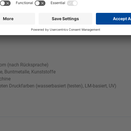
ch Verdunstung und Verschleppung kann es zur Reduzierung des
hrom (nach Rücksprache)
e, Buntmetalle, Kunststoffe
chine
ten Druckfarben (wasserbasiert (testen), LM-basiert, UV)