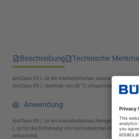
Beschreibung
Technische Merkma
AniClean R5 L ist ein hochalkalisches, wassermischbares
AniClean R5 L oberhalb von 40 °C schaumfrei und ökonom
Anwendung
AniClean R5 L ist ein hochalkalisches Reinigerkonzentra
L ist für die Entfernung von hochvernetzten Druckfarben
schaumfrei.